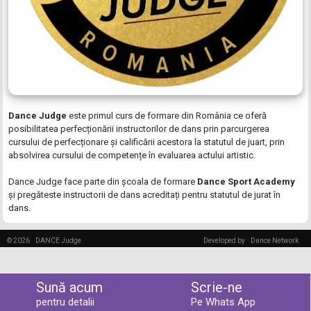
Dance Judge
este primul curs de formare din România ce oferă
posibilitatea perfecționării instructorilor de dans prin parcurgerea
cursului de perfecționare și calificării acestora la statutul de juart, prin
absolvirea cursului de competențe în evaluarea actului artistic.
Dance Judge face parte din școala de formare
Dance Sport Academy
și pregăteste instructorii de dans acreditați pentru statutul de jurat în
dans.
© 2026
DANCE Judge
Developed by
Dance Network
Sună acum
Scrie-ne
pentru detalii
Pe Whats App